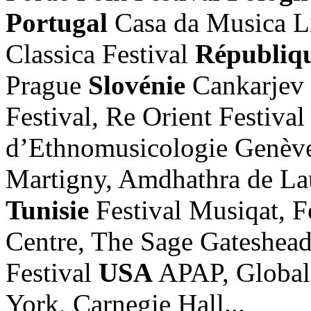
Portugal
Casa da Musica Li
Classica Festival
Républiq
Prague
Slovénie
Cankarjev
Festival, Re Orient Festiv
d’Ethnomusicologie Genève
Martigny, Amdhathra de La
Tunisie
Festival Musiqat, F
Centre, The Sage Gateshea
Festival
USA
APAP, Globalf
York, Carnegie Hall...