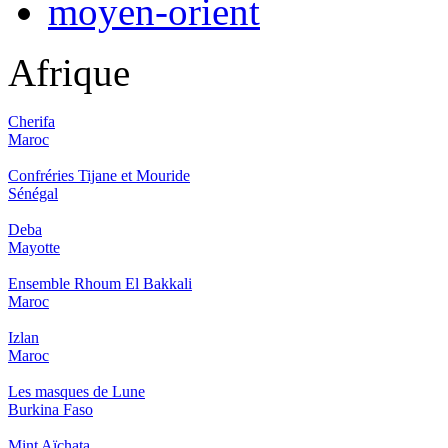
moyen-orient
Afrique
Cherifa
Maroc
Confréries Tijane et Mouride
Sénégal
Deba
Mayotte
Ensemble Rhoum El Bakkali
Maroc
Izlan
Maroc
Les masques de Lune
Burkina Faso
Mint Aïchata