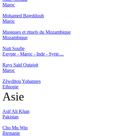
Maroc
Mohamed Bajeddoub
Maroc
Musiques et rituels du Mozambique
Mozambique
Nuit Soufie
Egypte - Maroc - Inde - Syrie....
Rays Said Outajajt
Maroc
Zèwditou Yohannes
Ethiopie
Asie
Asif Ali Khan
Pakistan
Cho Mu Win
Birmanie