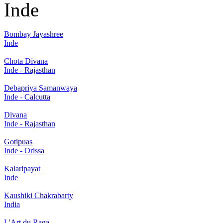
Inde
Bombay Jayashree
Inde
Chota Divana
Inde - Rajasthan
Debapriya Samanwaya
Inde - Calcutta
Divana
Inde - Rajasthan
Gotipuas
Inde - Orissa
Kalaripayat
Inde
Kaushiki Chakrabarty
India
L'Art du Raga