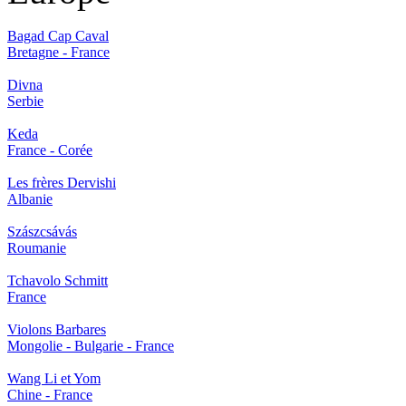
Bagad Cap Caval
Bretagne - France
Divna
Serbie
Keda
France - Corée
Les frères Dervishi
Albanie
Szászcsávás
Roumanie
Tchavolo Schmitt
France
Violons Barbares
Mongolie - Bulgarie - France
Wang Li et Yom
Chine - France