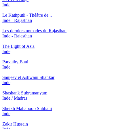
Inde
Le Kathputli - Théâtre de...
Inde - Rajasthan
Les derniers nomades du Rajasthan
Inde - Rajasthan
The Light of Asia
Inde
Parvathy Baul
Inde
Sanjeev et Ashwani Shankar
Inde
Shashank Subramanyam
Inde / Madras
Sheikh Mahaboob Subhani
Inde
Zakir Hussain