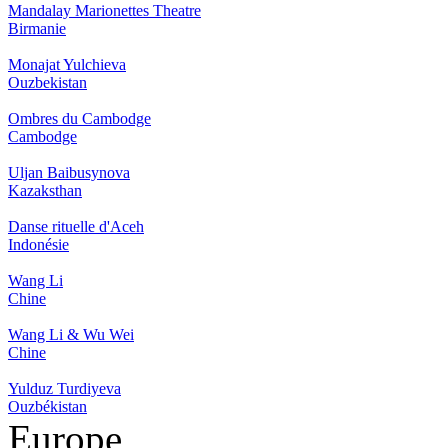
Mandalay Marionettes Theatre
Birmanie
Monajat Yulchieva
Ouzbekistan
Ombres du Cambodge
Cambodge
Uljan Baibusynova
Kazaksthan
Danse rituelle d'Aceh
Indonésie
Wang Li
Chine
Wang Li & Wu Wei
Chine
Yulduz Turdiyeva
Ouzbékistan
Europe