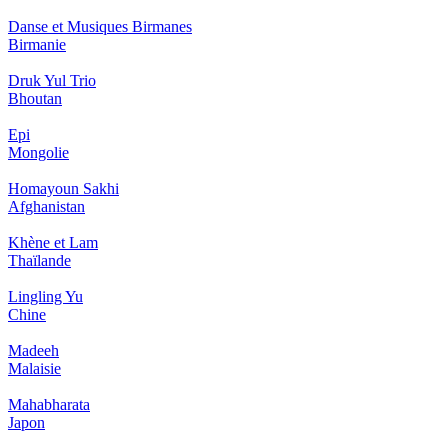
Danse et Musiques Birmanes
Birmanie
Druk Yul Trio
Bhoutan
Epi
Mongolie
Homayoun Sakhi
Afghanistan
Khène et Lam
Thaïlande
Lingling Yu
Chine
Madeeh
Malaisie
Mahabharata
Japon