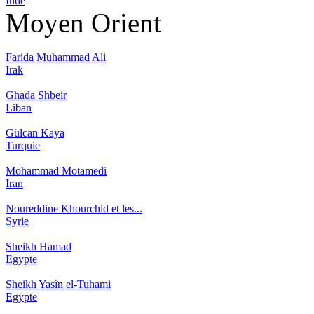
Inde
Moyen Orient
Farida Muhammad Ali
Irak
Ghada Shbeir
Liban
Gülcan Kaya
Turquie
Mohammad Motamedi
Iran
Noureddine Khourchid et les...
Syrie
Sheikh Hamad
Egypte
Sheikh Yasîn el-Tuhami
Egypte