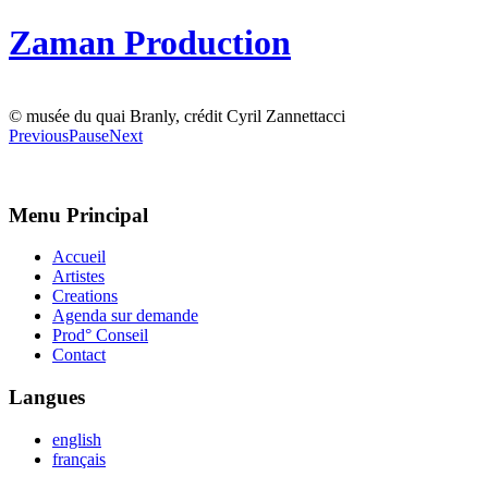
Zaman Production
© musée du quai Branly, crédit Cyril Zannettacci
Previous
Pause
Next
Menu Principal
Accueil
Artistes
Creations
Agenda sur demande
Prod° Conseil
Contact
Langues
english
français